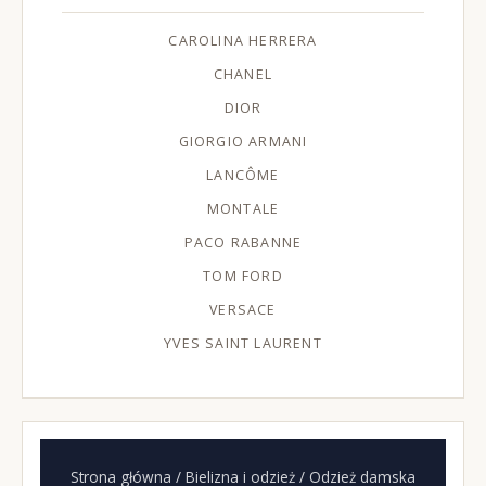
CAROLINA HERRERA
CHANEL
DIOR
GIORGIO ARMANI
LANCÔME
MONTALE
PACO RABANNE
TOM FORD
VERSACE
YVES SAINT LAURENT
Strona główna
/
Bielizna i odzież
/ Odzież damska