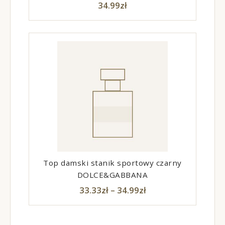
34.99
zł
Top damski stanik sportowy czarny
DOLCE&GABBANA
33.33
zł
–
34.99
zł