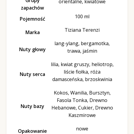
Grupy
orientalne, kwiatowe
zapachów
100 ml
Pojemność
Tiziana Terenzi
Marka
lang-ylang, bergamotka,
Nuty głowy
trawa, jaśmin
lilia, kwiat gruszy, heliotrop,
liście fiołka, róża
Nuty serca
damasceńska, brzoskwinia
Kokos, Wanilia, Bursztyn,
Fasola Tonka, Drewno
Nuty bazy
Hebanowe, Cukier, Drewno
Kaszmirowe
nowe
Opakowanie