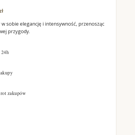
zł
y w sobie elegancję i intensywność, przenosząc
wej przygody.
 24h
zakupy
rot zakupów