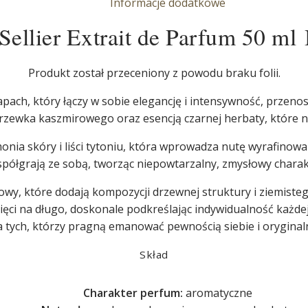
Informacje dodatkowe
ellier Extrait de Parfum 50 ml 
Produkt został przeceniony z powodu braku folii.
pach, który łączy w sobie elegancję i intensywność, przeno
zewka kaszmirowego oraz esencją czarnej herbaty, które nad
onia skóry i liści tytoniu, która wprowadza nutę wyrafinowa
spółgrają ze sobą, tworząc niepowtarzalny, zmysłowy charak
, które dodają kompozycji drzewnej struktury i ziemistego
ięci na długo, doskonale podkreślając indywidualność każdej
 tych, którzy pragną emanować pewnością siebie i orygina
Skład
Charakter perfum:
aromatyczne