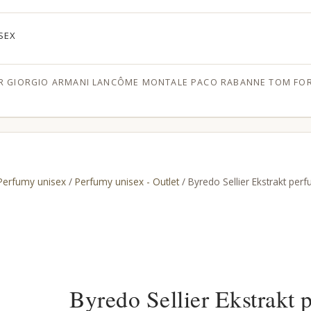
SEX
R
GIORGIO ARMANI
LANCÔME
MONTALE
PACO RABANNE
TOM FO
Perfumy unisex
/
Perfumy unisex - Outlet
/ Byredo Sellier Ekstrakt perf
Byredo Sellier Ekstrakt 