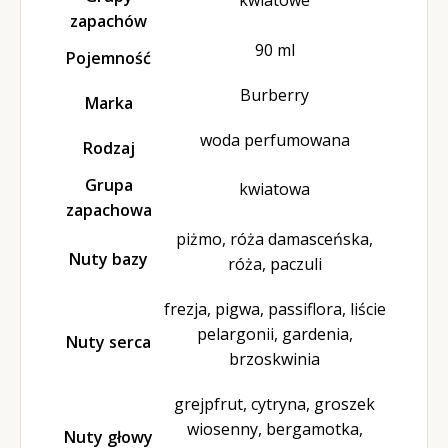
zapachów
90 ml
Pojemność
Burberry
Marka
woda perfumowana
Rodzaj
Grupa
kwiatowa
zapachowa
piżmo, róża damasceńska,
Nuty bazy
róża, paczuli
frezja, pigwa, passiflora, liście
pelargonii, gardenia,
Nuty serca
brzoskwinia
grejpfrut, cytryna, groszek
wiosenny, bergamotka,
Nuty głowy