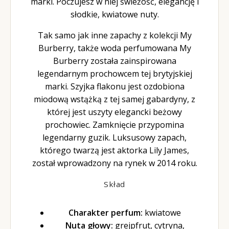
marki. Poczujesz w niej świeżość, elegancję i
słodkie, kwiatowe nuty.
Tak samo jak inne zapachy z kolekcji My
Burberry, także woda perfumowana My
Burberry została zainspirowana
legendarnym prochowcem tej brytyjskiej
marki. Szyjka flakonu jest ozdobiona
miodową wstążką z tej samej gabardyny, z
której jest uszyty elegancki beżowy
prochowiec. Zamknięcie przypomina
legendarny guzik. Luksusowy zapach,
którego twarzą jest aktorka Lily James,
został wprowadzony na rynek w 2014 roku.
Skład
Charakter perfum:
kwiatowe
Nuta głowy:
grejpfrut, cytryna,